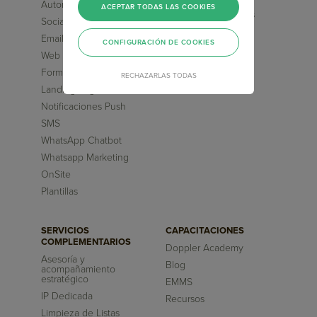
Automation Marketing
ACEPTAR TODAS LAS COOKIES
Flujos pre-diseñados
Social Media ChatBot
Inteligencia Artificial
Email Transaccional
CONFIGURACIÓN DE COOKIES
Reportes
Web Chatbot
Formularios
RECHAZARLAS TODAS
Landing Pages
Notificaciones Push
SMS
WhatsApp Chatbot
Whatsapp Marketing
OnSite
Plantillas
SERVICIOS
CAPACITACIONES
COMPLEMENTARIOS
Doppler Academy
Asesoría y
Blog
acompañamiento
estratégico
EMMS
IP Dedicada
Recursos
Limpieza de Listas