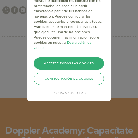
mostrarte publicidad relacionada con tus
preferencias, en base a un perfil
elaborado a partir de tus hábitos de
navegación. Puedes configurar las
cookies, aceptarlas o rechazarlas a todas.
Este banner se mantendrá activo hasta
que ejecutes una de las opciones.
Puedes obtener más información sobre
cookies en nuestra
Declaración de
Cookies
<
1
2
ACEPTAR TODAS LAS COOKIES
CONFIGURACIÓN DE COOKIES
RECHAZARLAS TODAS
Doppler Academy: Capacítate