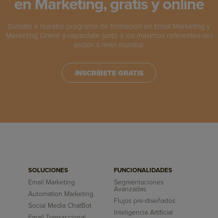
en Marketing, gratis y online
Súmate a nuestro programa de formación en Email Marketing y
Marketing Online y capacítate junto a los máximos referentes del
sector a nivel mundial.
INSCRÍBETE GRATIS
SOLUCIONES
FUNCIONALIDADES
Email Marketing
Segmentaciones
Avanzadas
Automation Marketing
Flujos pre-diseñados
Social Media ChatBot
Inteligencia Artificial
Email Transaccional