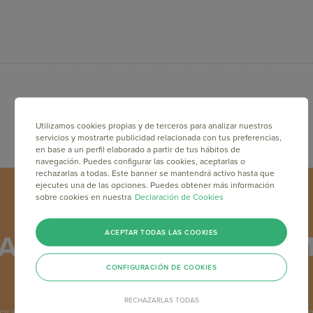
Utilizamos cookies propias y de terceros para analizar nuestros
servicios y mostrarte publicidad relacionada con tus preferencias,
en base a un perfil elaborado a partir de tus hábitos de
navegación. Puedes configurar las cookies, aceptarlas o
rechazarlas a todas. Este banner se mantendrá activo hasta que
ejecutes una de las opciones. Puedes obtener más información
sobre cookies en nuestra
Declaración de Cookies
ACEPTAR TODAS LAS COOKIES
Academy: Capacítate en M
gratis y online
CONFIGURACIÓN DE COOKIES
RECHAZARLAS TODAS
grama de formación en Email Marketing y Marketing Online