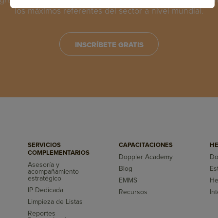
los máximos referentes del sector a nivel mundial.
INSCRÍBETE GRATIS
SERVICIOS
CAPACITACIONES
HE
COMPLEMENTARIOS
Doppler Academy
Do
Asesoría y
Blog
Es
acompañamiento
s
estratégico
EMMS
He
IP Dedicada
Recursos
In
Limpieza de Listas
Reportes