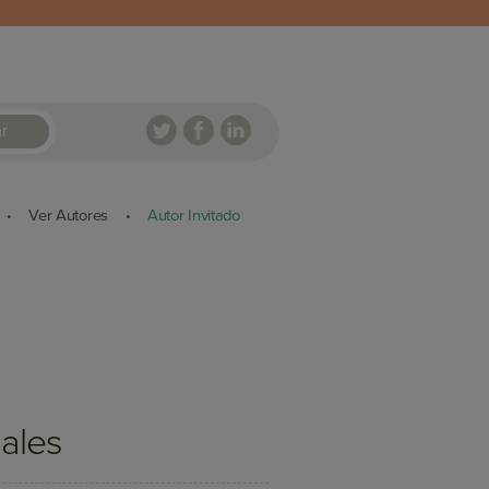
r
Ver Autores
Autor Invitado
•
•
ales