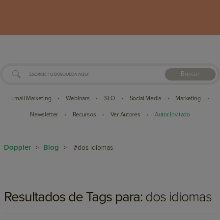
Buscar
Email Marketing
Webinars
SEO
Social Media
Marketing
•
•
•
•
•
Newsletter
Recursos
Ver Autores
Autor Invitado
•
•
•
Doppler
Blog
>
>
#dos idiomas
Resultados de Tags para:
dos idiomas