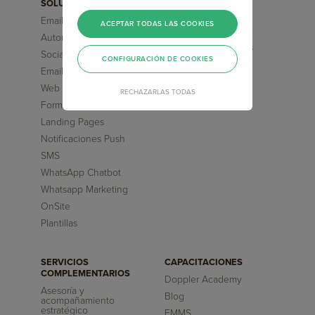
SOLUCIONES
FUNCIONALIDADES
Email Marketing
Segmentaciones
ACEPTAR TODAS LAS COOKIES
Avanzadas
Automation Marketing
Flujos pre-diseñados
Social Media ChatBot
CONFIGURACIÓN DE COOKIES
Inteligencia Artificial
Email Transaccional
Reportes
Web Chatbot
RECHAZARLAS TODAS
Formularios
Landing Pages
Notificaciones Push
SMS
WhatsApp Chatbot
Whatsapp Marketing
OnSite
Plantillas
SERVICIOS
CAPACITACIONES
COMPLEMENTARIOS
Doppler Academy
Asesoría y
Blog
acompañamiento
estratégico
EMMS