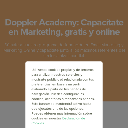
Doppler Academy: Capacítate
en Marketing, gratis y online
Súmate a nuestro programa de formación en Email Marketing y
Marketing Online y capacítate junto a los máximos referentes del
sector a nivel mundial.
Utilizamos cookies propias y de terceros
INSCRÍBETE GRATIS
para analizar nuestros servicios y
mostrarte publicidad relacionada con tus
preferencias, en base a un perfil
elaborado a partir de tus hábitos de
navegación. Puedes configurar las
cookies, aceptarlas o rechazarlas a todas.
Este banner se mantendrá activo hasta
que ejecutes una de las opciones.
Puedes obtener más información sobre
cookies en nuestra
Declaración de
Cookies