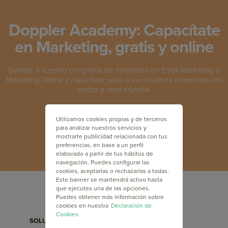
Doppler Academy: Capacítate
en Marketing, gratis y online
Súmate a nuestro programa de formación en Email Marketing y
Marketing Online y capacítate junto a los máximos referentes del
sector a nivel mundial.
INSCRÍBETE GRATIS
Utilizamos cookies propias y de terceros
para analizar nuestros servicios y
mostrarte publicidad relacionada con tus
preferencias, en base a un perfil
elaborado a partir de tus hábitos de
navegación. Puedes configurar las
cookies, aceptarlas o rechazarlas a todas.
Este banner se mantendrá activo hasta
que ejecutes una de las opciones.
Puedes obtener más información sobre
cookies en nuestra
Declaración de
Cookies
SOLUCIONES
FUNCIONALIDADES