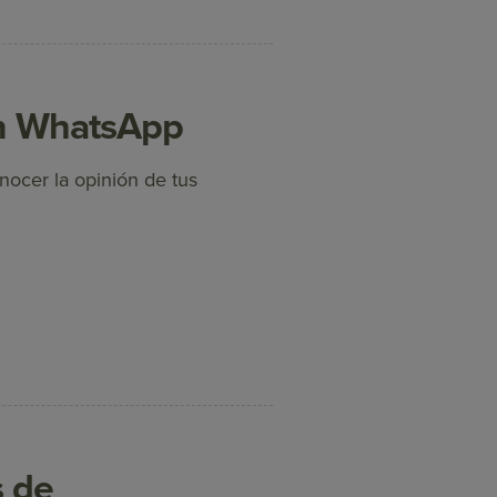
n WhatsApp
ocer la opinión de tus
s de