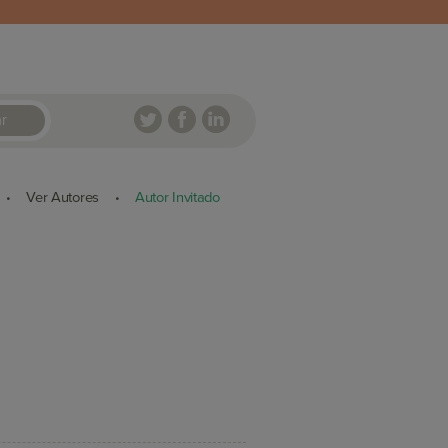
r
Ver Autores
Autor Invitado
•
•