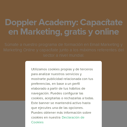
Doppler Academy: Capacítate
en Marketing, gratis y online
Súmate a nuestro programa de formación en Email Marketing y
Marketing Online y capacítate junto a los máximos referentes del
sector a nivel mundial.
Utilizamos cookies propias y de terceros
INSCRÍBETE GRATIS
para analizar nuestros servicios y
mostrarte publicidad relacionada con tus
preferencias, en base a un perfil
elaborado a partir de tus hábitos de
navegación. Puedes configurar las
cookies, aceptarlas o rechazarlas a todas.
Este banner se mantendrá activo hasta
que ejecutes una de las opciones.
Puedes obtener más información sobre
cookies en nuestra
Declaración de
Cookies