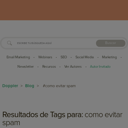
Buscar
Email Marketing
Webinars
SEO
Social Media
Marketing
•
•
•
•
•
Newsletter
Recursos
Ver Autores
Autor Invitado
•
•
•
Doppler
Blog
>
>
#como evitar spam
Resultados de Tags para:
como evitar
spam