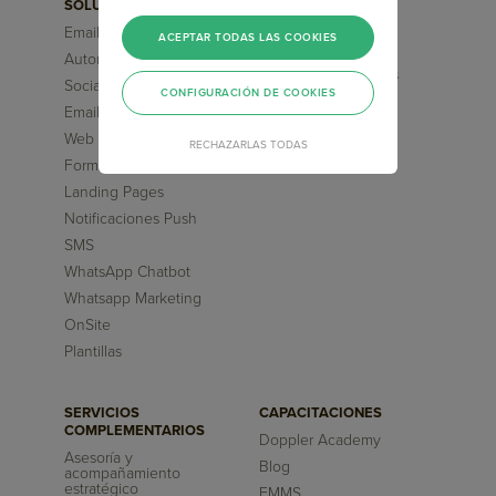
SOLUCIONES
FUNCIONALIDADES
Email Marketing
Segmentaciones
ACEPTAR TODAS LAS COOKIES
Avanzadas
Automation Marketing
Flujos pre-diseñados
Social Media ChatBot
CONFIGURACIÓN DE COOKIES
Inteligencia Artificial
Email Transaccional
Reportes
Web Chatbot
RECHAZARLAS TODAS
Formularios
Landing Pages
Notificaciones Push
SMS
WhatsApp Chatbot
Whatsapp Marketing
OnSite
Plantillas
SERVICIOS
CAPACITACIONES
COMPLEMENTARIOS
Doppler Academy
Asesoría y
Blog
acompañamiento
estratégico
EMMS