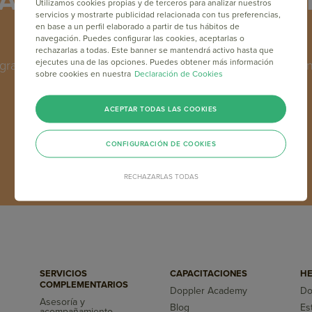
Academy: Capacítate en M
Utilizamos cookies propias y de terceros para analizar nuestros
servicios y mostrarte publicidad relacionada con tus preferencias,
gratis y online
en base a un perfil elaborado a partir de tus hábitos de
navegación. Puedes configurar las cookies, aceptarlas o
rechazarlas a todas. Este banner se mantendrá activo hasta que
ejecutes una de las opciones. Puedes obtener más información
grama de formación en Email Marketing y Marketing Online
sobre cookies en nuestra
Declaración de Cookies
los máximos referentes del sector a nivel mundial.
ACEPTAR TODAS LAS COOKIES
INSCRÍBETE GRATIS
CONFIGURACIÓN DE COOKIES
RECHAZARLAS TODAS
SERVICIOS
CAPACITACIONES
HE
COMPLEMENTARIOS
Doppler Academy
Do
Asesoría y
Blog
Es
acompañamiento