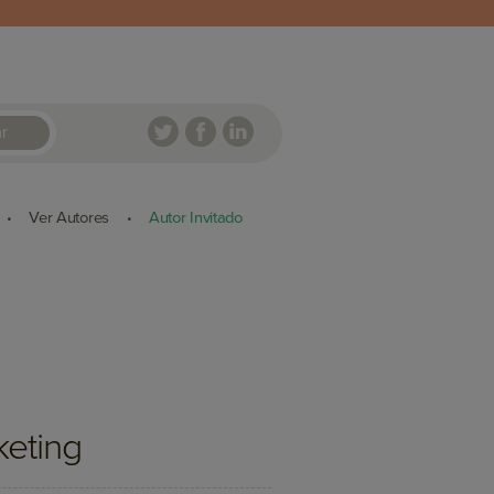
r
Ver Autores
Autor Invitado
•
•
keting