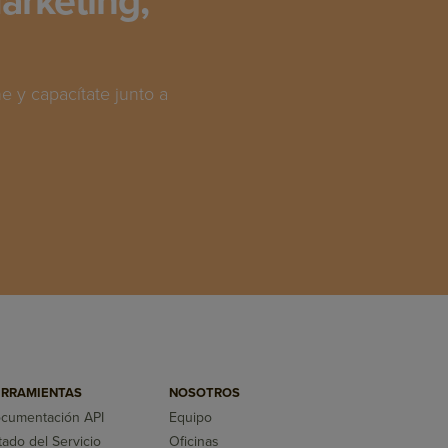
arketing,
 y capacítate junto a
RRAMIENTAS
NOSOTROS
cumentación API
Equipo
tado del Servicio
Oficinas