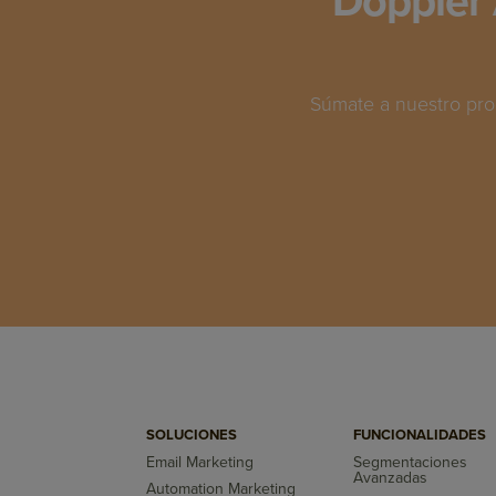
Doppler 
Súmate a nuestro pro
SOLUCIONES
FUNCIONALIDADES
Email Marketing
Segmentaciones
Avanzadas
Automation Marketing