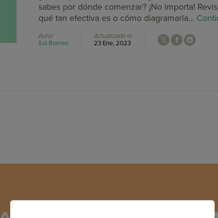
sabes por dónde comenzar? ¡No importa! Revisa
qué tan efectiva es o cómo diagramarla...
Conti
Autor
Actualizado el
Sol Romeo
23 Ene, 2023