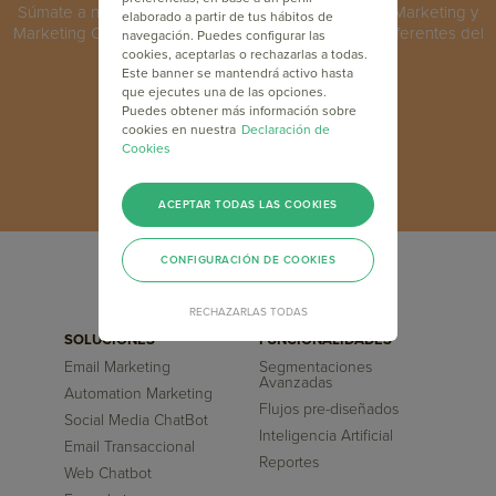
Súmate a nuestro programa de formación en Email Marketing y
elaborado a partir de tus hábitos de
Marketing Online y capacítate junto a los máximos referentes del
navegación. Puedes configurar las
sector a nivel mundial.
cookies, aceptarlas o rechazarlas a todas.
Este banner se mantendrá activo hasta
que ejecutes una de las opciones.
Puedes obtener más información sobre
INSCRÍBETE GRATIS
cookies en nuestra
Declaración de
Cookies
ACEPTAR TODAS LAS COOKIES
CONFIGURACIÓN DE COOKIES
RECHAZARLAS TODAS
SOLUCIONES
FUNCIONALIDADES
Email Marketing
Segmentaciones
Avanzadas
Automation Marketing
Flujos pre-diseñados
Social Media ChatBot
Inteligencia Artificial
Email Transaccional
Reportes
Web Chatbot