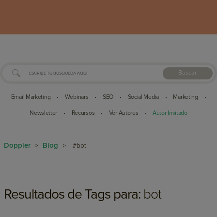
Buscar
Email Marketing
Webinars
SEO
Social Media
Marketing
•
•
•
•
•
Newsletter
Recursos
Ver Autores
Autor Invitado
•
•
•
Doppler
Blog
>
>
#bot
Resultados de Tags para:
bot