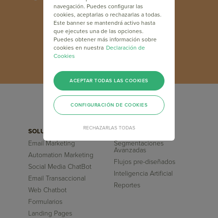
sector a nivel mundial.
navegación. Puedes configurar las
cookies, aceptarlas o rechazarlas a todas.
Este banner se mantendrá activo hasta
que ejecutes una de las opciones.
INSCRÍBETE GRATIS
Puedes obtener más información sobre
cookies en nuestra
Declaración de
Cookies
ACEPTAR TODAS LAS COOKIES
CONFIGURACIÓN DE COOKIES
RECHAZARLAS TODAS
SOLUCIONES
FUNCIONALIDADES
Email Marketing
Segmentaciones
Avanzadas
Automation Marketing
Flujos pre-diseñados
Social Media ChatBot
Inteligencia Artificial
Email Transaccional
Reportes
Web Chatbot
Formularios
Landing Pages