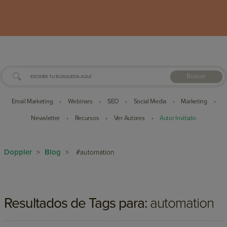
Buscar
Email Marketing
Webinars
SEO
Social Media
Marketing
•
•
•
•
•
Newsletter
Recursos
Ver Autores
Autor Invitado
•
•
•
Doppler
Blog
>
>
#automation
Resultados de Tags para:
automation