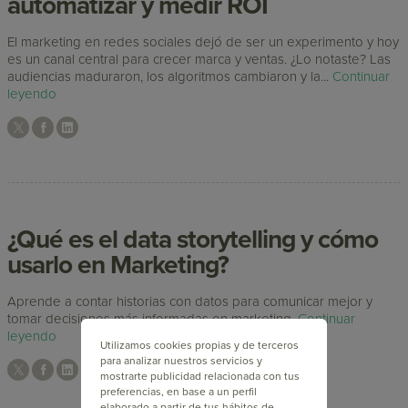
automatizar y medir ROI
El marketing en redes sociales dejó de ser un experimento y hoy
es un canal central para crecer marca y ventas. ¿Lo notaste? Las
audiencias maduraron, los algoritmos cambiaron y la...
Continuar
leyendo
¿Qué es el data storytelling y cómo
usarlo en Marketing?
Aprende a contar historias con datos para comunicar mejor y
tomar decisiones más informadas en marketing.
Continuar
leyendo
Utilizamos cookies propias y de terceros
para analizar nuestros servicios y
mostrarte publicidad relacionada con tus
preferencias, en base a un perfil
elaborado a partir de tus hábitos de