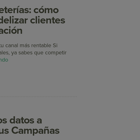
eterías: cómo
elizar clientes
ación
tu canal más rentable Si
iales, ya sabes que competir
endo
os datos a
tus Campañas