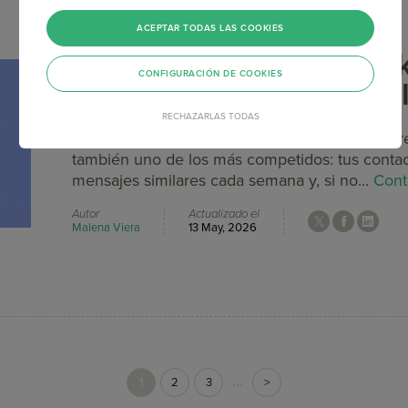
ACEPTAR TODAS LAS COOKIES
Estrategias de Email Mar
CONFIGURACIÓN DE COOKIES
que generan Leads y ace
RECHAZARLAS TODAS
El Email sigue siendo uno de los canales más r
también uno de los más competidos: tus conta
mensajes similares cada semana y, si no...
Cont
Autor
Actualizado el
Malena Viera
13 May, 2026
...
1
2
3
>