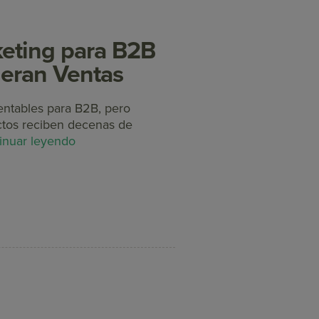
keting para B2B
leran Ventas
entables para B2B, pero
ctos reciben decenas de
inuar leyendo