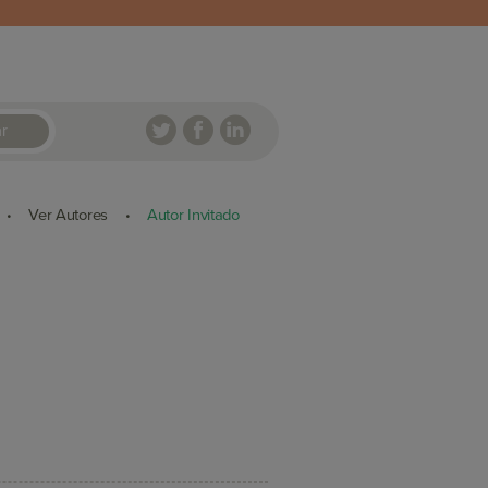
r
Ver Autores
Autor Invitado
•
•