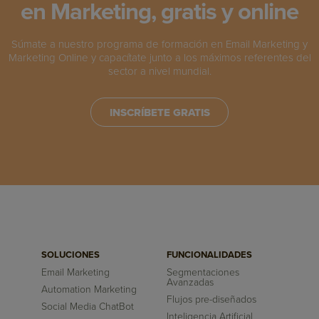
en Marketing, gratis y online
Súmate a nuestro programa de formación en Email Marketing y
Marketing Online y capacítate junto a los máximos referentes del
sector a nivel mundial.
INSCRÍBETE GRATIS
SOLUCIONES
FUNCIONALIDADES
Email Marketing
Segmentaciones
Avanzadas
Automation Marketing
Flujos pre-diseñados
Social Media ChatBot
Inteligencia Artificial