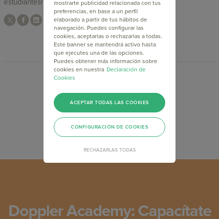
estudiantes!
Continuar leyendo
mostrarte publicidad relacionada con tus
preferencias, en base a un perfil
elaborado a partir de tus hábitos de
navegación. Puedes configurar las
cookies, aceptarlas o rechazarlas a todas.
Este banner se mantendrá activo hasta
que ejecutes una de las opciones.
Puedes obtener más información sobre
cookies en nuestra
Declaración de
Cookies
...
<
3
4
5
>
ACEPTAR TODAS LAS COOKIES
CONFIGURACIÓN DE COOKIES
RECHAZARLAS TODAS
Doppler Academy: Capacítate