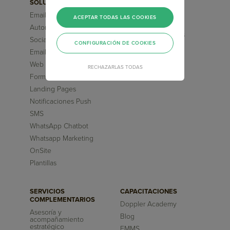
SOLUCIONES
FUNCIONALIDADES
Email Marketing
Segmentaciones
ACEPTAR TODAS LAS COOKIES
Avanzadas
Automation Marketing
Flujos pre-diseñados
Social Media ChatBot
CONFIGURACIÓN DE COOKIES
Inteligencia Artificial
Email Transaccional
Reportes
Web Chatbot
RECHAZARLAS TODAS
Formularios
Landing Pages
Notificaciones Push
SMS
WhatsApp Chatbot
Whatsapp Marketing
OnSite
Plantillas
SERVICIOS
CAPACITACIONES
COMPLEMENTARIOS
Doppler Academy
Asesoría y
Blog
acompañamiento
estratégico
EMMS