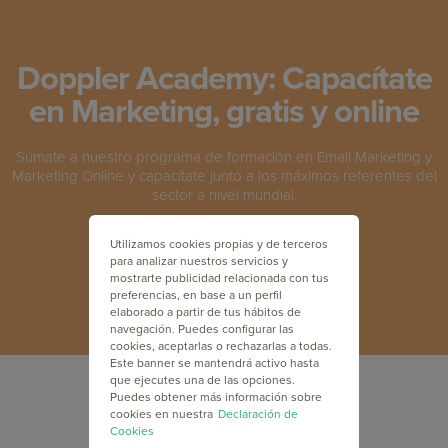
Doppler Academy: Capacítate
en Marketing, gratis y online
Súmate a nuestro programa de formación en Email Marketing y
Marketing Online y capacítate junto a los máximos referentes del
sector a nivel mundial.
Utilizamos cookies propias y de terceros
INSCRÍBETE GRATIS
para analizar nuestros servicios y
mostrarte publicidad relacionada con tus
preferencias, en base a un perfil
elaborado a partir de tus hábitos de
navegación. Puedes configurar las
cookies, aceptarlas o rechazarlas a todas.
Este banner se mantendrá activo hasta
que ejecutes una de las opciones.
Puedes obtener más información sobre
cookies en nuestra
Declaración de
Cookies