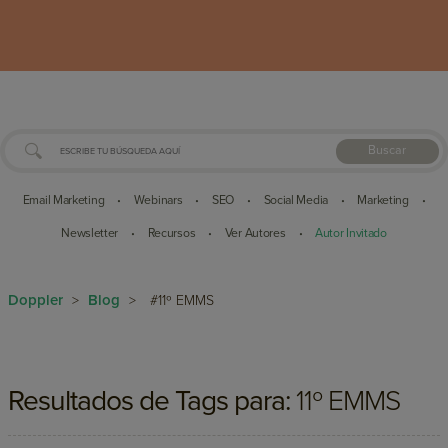
Buscar
Email Marketing
Webinars
SEO
Social Media
Marketing
•
•
•
•
•
Newsletter
Recursos
Ver Autores
Autor Invitado
•
•
•
Doppler
Blog
>
>
#11º EMMS
Resultados de Tags para:
11º EMMS