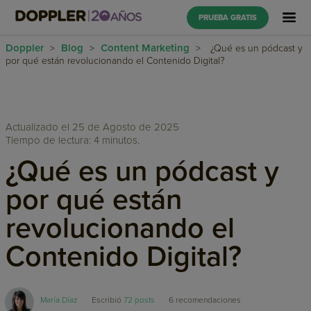
PRUEBA GRATIS
Doppler
Blog
Content Marketing
>
>
>
¿Qué es un pódcast y
por qué están revolucionando el Contenido Digital?
Actualizado el 25 de Agosto de 2025
Tiempo de lectura: 4 minutos.
¿Qué es un pódcast y
por qué están
revolucionando el
Contenido Digital?
María Díaz
Escribió
72 posts
6
recomendaciones