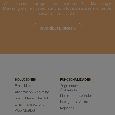
Súmate a nuestro programa de formación en Email Marketing y
Marketing Online y capacítate junto a los máximos referentes del
sector a nivel mundial.
INSCRÍBETE GRATIS
SOLUCIONES
FUNCIONALIDADES
Email Marketing
Segmentaciones
Avanzadas
Automation Marketing
Flujos pre-diseñados
Social Media ChatBot
Inteligencia Artificial
Email Transaccional
Reportes
Web Chatbot