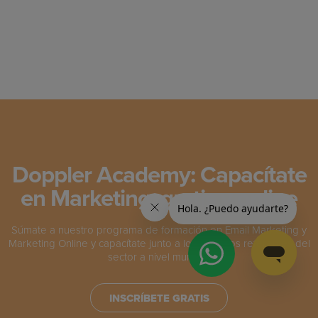
Doppler Academy: Capacítate
en Marketing, gratis y online
Súmate a nuestro programa de formación en Email Marketing y
Marketing Online y capacítate junto a los máximos referentes del
sector a nivel mundial.
INSCRÍBETE GRATIS