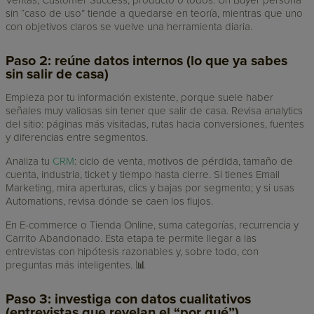
Ventas, Customer Success, producto o todos. Un Buyer persona
sin “caso de uso” tiende a quedarse en teoría, mientras que uno
con objetivos claros se vuelve una herramienta diaria.
Paso 2: reúne datos internos (lo que ya sabes
sin salir de casa)
Empieza por tu información existente, porque suele haber
señales muy valiosas sin tener que salir de casa. Revisa analytics
del sitio: páginas más visitadas, rutas hacia conversiones, fuentes
y diferencias entre segmentos.
Analiza tu
CRM
: ciclo de venta, motivos de pérdida, tamaño de
cuenta, industria, ticket y tiempo hasta cierre. Si tienes Email
Marketing, mira aperturas, clics y bajas por segmento; y si usas
Automations, revisa dónde se caen los flujos.
En E-commerce o Tienda Online, suma categorías, recurrencia y
Carrito Abandonado. Esta etapa te permite llegar a las
entrevistas con hipótesis razonables y, sobre todo, con
preguntas más inteligentes. 📊
Paso 3: investiga con datos cualitativos
(entrevistas que revelan el “por qué”)