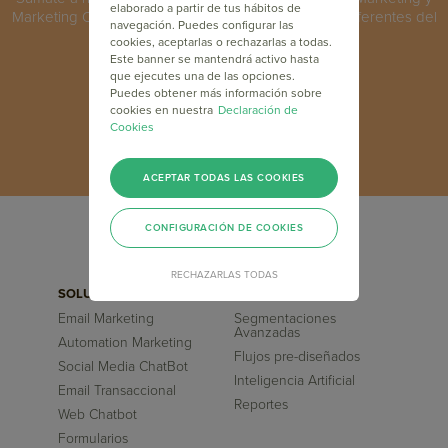
elaborado a partir de tus hábitos de
Marketing Online y capacítate junto a los máximos referentes del
navegación. Puedes configurar las
sector a nivel mundial.
cookies, aceptarlas o rechazarlas a todas.
Este banner se mantendrá activo hasta
que ejecutes una de las opciones.
INSCRÍBETE GRATIS
Puedes obtener más información sobre
cookies en nuestra
Declaración de
Cookies
ACEPTAR TODAS LAS COOKIES
CONFIGURACIÓN DE COOKIES
RECHAZARLAS TODAS
SOLUCIONES
FUNCIONALIDADES
Email Marketing
Segmentaciones
Avanzadas
Automation Marketing
Flujos pre-diseñados
Social Media ChatBot
Inteligencia Artificial
Email Transaccional
Reportes
Web Chatbot
Formularios