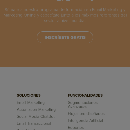
Súmate a nuestro programa de formación en Email Marketing y
Marketing Online y capacítate junto a los máximos referentes del
sector a nivel mundial.
INSCRÍBETE GRATIS
SOLUCIONES
FUNCIONALIDADES
Email Marketing
Segmentaciones
Avanzadas
Automation Marketing
Flujos pre-diseñados
Social Media ChatBot
Inteligencia Artificial
Email Transaccional
Reportes