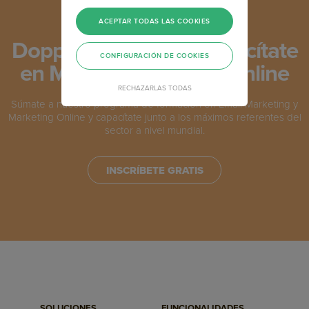
ACEPTAR TODAS LAS COOKIES
Doppler Academy: Capacítate
CONFIGURACIÓN DE COOKIES
en Marketing, gratis y online
RECHAZARLAS TODAS
Súmate a nuestro programa de formación en Email Marketing y
Marketing Online y capacítate junto a los máximos referentes del
sector a nivel mundial.
INSCRÍBETE GRATIS
SOLUCIONES
FUNCIONALIDADES