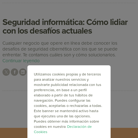
Seguridad informática: Cómo lidiar
con los desafíos actuales
Cualquier negocio que opere en línea debe conocer los
desafíos de seguridad cibernética con los que se puede
enfrentar. Te contamos cuáles son y cómo solucionarlos.
Continuar leyendo
Utilizamos cookies propias y de terceros
para analizar nuestros servicios y
mostrarte publicidad relacionada con tus
preferencias, en base a un perfil
elaborado a partir de tus hábitos de
navegación. Puedes configurar las
cookies, aceptarlas o rechazarlas a todas.
Este banner se mantendrá activo hasta
que ejecutes una de las opciones.
Puedes obtener más información sobre
cookies en nuestra
Declaración de
Cookies