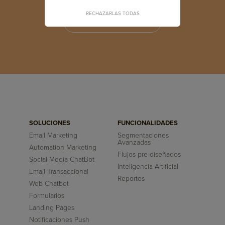
RECHAZARLAS TODAS
INSCRÍBETE GRATIS
SOLUCIONES
FUNCIONALIDADES
Email Marketing
Segmentaciones
Avanzadas
Automation Marketing
Flujos pre-diseñados
Social Media ChatBot
Inteligencia Artificial
Email Transaccional
Reportes
Web Chatbot
Formularios
Landing Pages
Notificaciones Push