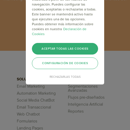
sector a nivel mundial.
navegación. Puedes configurar las
cookies, aceptarlas o rechazarlas a todas.
Este banner se mantendrá activo hasta
que ejecutes una de las opciones.
INSCRÍBETE GRATIS
Puedes obtener más información sobre
cookies en nuestra
Declaración de
Cookies
ACEPTAR TODAS LAS COOKIES
CONFIGURACIÓN DE COOKIES
RECHAZARLAS TODAS
SOLUCIONES
FUNCIONALIDADES
Email Marketing
Segmentaciones
Avanzadas
Automation Marketing
Flujos pre-diseñados
Social Media ChatBot
Inteligencia Artificial
Email Transaccional
Reportes
Web Chatbot
Formularios
Landing Pages