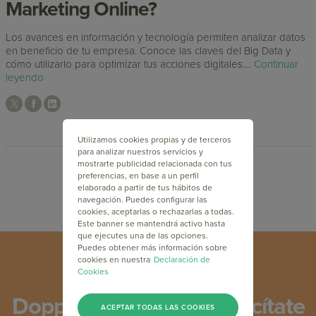
Marketing Online?
Los avances en información y tecnología permiten analizar datos
en beneficio de tu empresa. Conoce las claves del Big Data y
cómo utilizarlo para optimizar tus acciones digitales....
Continuar
leyendo
Utilizamos cookies propias y de terceros
para analizar nuestros servicios y
mostrarte publicidad relacionada con tus
preferencias, en base a un perfil
elaborado a partir de tus hábitos de
navegación. Puedes configurar las
cookies, aceptarlas o rechazarlas a todas.
Este banner se mantendrá activo hasta
que ejecutes una de las opciones.
Puedes obtener más información sobre
cookies en nuestra
Declaración de
Cookies
Doppler Academy: Capacítate
ACEPTAR TODAS LAS COOKIES