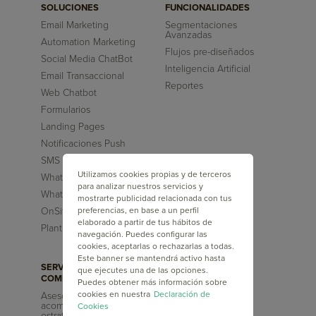
SOLUCIONES
FUNCIONALIDADES
Email Marketing
Segmentaciones
Avanzadas
Automation Marketing
Flujos pre-diseñados
Social Media ChatBot
Inteligencia Artificial
Email Transaccional
Reportes
Web Chatbot
Formularios
Landing Pages
Notificaciones Push
SMS
Utilizamos cookies propias y de terceros
WhatsApp Chatbot
para analizar nuestros servicios y
Whatsapp Marketing
mostrarte publicidad relacionada con tus
preferencias, en base a un perfil
OnSite
elaborado a partir de tus hábitos de
Plantillas
navegación. Puedes configurar las
cookies, aceptarlas o rechazarlas a todas.
Este banner se mantendrá activo hasta
SERVICIOS
CAPACITACIONES
que ejecutes una de las opciones.
COMPLEMENTARIOS
Puedes obtener más información sobre
Doppler Academy
cookies en nuestra
Declaración de
Asesoría y
Blog
acompañamiento
Cookies
estratégico