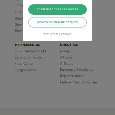
EMMS
IP Dedicada
Recursos
ACEPTAR TODAS LAS COOKIES
Limpieza de Listas
Reportes Personalizados
CONFIGURACIÓN DE COOKIES
Servicio de Onboarding
Servicio de Maquetación
RECHAZARLAS TODAS
HERRAMIENTAS
NOSOTROS
Documentación API
Equipo
Estado del Servicio
Oficinas
Help Center
Afiliados
Integraciones
Partners y Beneficios
Reportar abuso
Preferencias de cookies