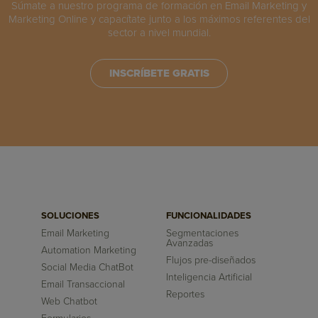
Súmate a nuestro programa de formación en Email Marketing y
Marketing Online y capacítate junto a los máximos referentes del
sector a nivel mundial.
INSCRÍBETE GRATIS
SOLUCIONES
FUNCIONALIDADES
Email Marketing
Segmentaciones
Avanzadas
Automation Marketing
Flujos pre-diseñados
Social Media ChatBot
Inteligencia Artificial
Email Transaccional
Reportes
Web Chatbot