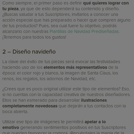
Como siempre, el primer paso es definir
qué quieres lograr con
tu pieza
, ya que de esto dependerá su contenido y diseño.
¿Buscas saludar a tus Suscriptores, invitarlos a conocer una
acción especial que has preparado o hacer que compren alguno
de tus productos? Pues, sea cual fuere tu objetivo, podrás
alcanzarlo con nuestras
Plantillas de Navidad Prediseñadas
.
¡Tenemos para todos los gustos!
2 – Diseño navideño
La clave del éxito de tus piezas será evocar las festividades
haciendo uso de los
elementos más representativos
de la
época: el color rojo y blanco, la imagen de Santa Claus, los
renos, los regalos, los adornos de Navidad, etc.
¿Crees que es poco original utilizar este tipo de elementos? Eso,
si no cuentas con la capacidad creativa de nuestros diseñadores.
Ellos se han esmerado para desarrollar
ilustraciones
completamente novedosas
que dejarán a tus contactos con la
boca abierta.
Utilizar ese tipo de imágenes te permitirá
apelar a lo
emotivo
generando sentimientos positivos en tus Suscriptores
que pueden favorecer la compra. ¡Recuérdales la magia de la