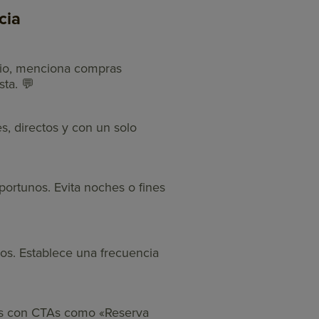
cia
ario, menciona compras
sta. 💬
s, directos y con un solo
portunos. Evita noches o fines
ios. Establece una frecuencia
nks con CTAs como «Reserva