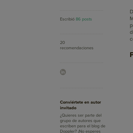
D
M
Escribió
86 posts
p
d
c
20
recomendaciones
P
Aumenta tus ventas
Conviértete en autor
con Doppler
invitado
¿Sabías que con el Email
Marketing llegas a más
¿Quieres ser parte del
clientes, integras tus
grupo de autores que
mensajes con redes
escriben para el blog de
sociales y mides su
Doppler? ¡No esperes