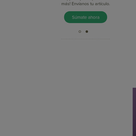
impacto en minutos?
más! Envíanos tu artículo.
Pruébalo Gratis
Súmate ahora