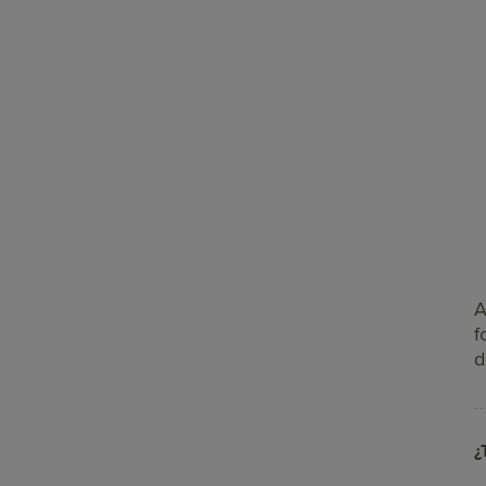
A
f
d
¿