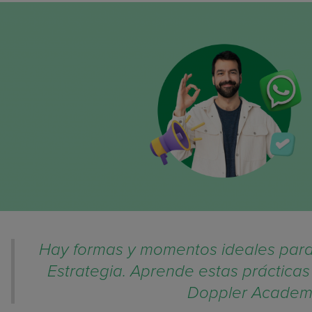
Hay formas y momentos ideales para
Estrategia. Aprende estas práctica
Doppler Academ