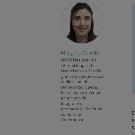
Milagros Castillo
UX/UI Designer en
@FromDoppler. Es
Licenciada en Diseño
gráfico y comunicación
audiovisual de
Universidad Caece.
Posee conocimientos
en animación,
fotografía y
producción. Se formó
E
como UI en
e
Coderhouse.
c
a