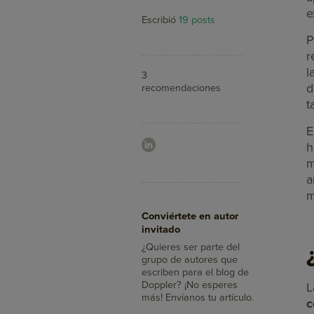
e
Escribió
19 posts
P
r
l
3
d
recomendaciones
t
E
h
m
a
m
Aumenta tus ventas
Conviértete en autor
con Doppler
invitado
¿Sabías que con el Email
Marketing llegas a más
¿Quieres ser parte del
clientes, integras tus
grupo de autores que
mensajes con redes
escriben para el blog de
sociales y mides su
Doppler? ¡No esperes
L
impacto en minutos?
más! Envíanos tu artículo.
c