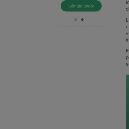
l
Pruébalo Gratis
Súmate ahora
d
c
v
i
E
p
e