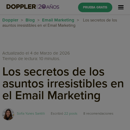
PRUEBA GRATIS
Doppler
Blog
Email Marketing
>
>
>
Los secretos de los
asuntos irresistibles en el Email Marketing
Actualizado el 4 de Marzo de 2026
Tiempo de lectura: 10 minutos.
Los secretos de los
asuntos irresistibles en
el Email Marketing
Sofía Yunes Santilli
Escribió
22 posts
8
recomendaciones