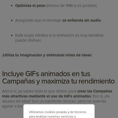
Optimiza el peso
(menos de 1MB si es posible).
Asegúrate que el mensaje
se entienda sin audio
.
Evita loops infinitos si la animación es muy llamativa:
puede distraer.
¡
Utiliza tu imaginación y obtendrás miles de ideas
!
Incluye GIFs animados en tus
Campañas y maximiza tu rendimiento
Ahora sí, ya sabes todo lo que debes para
crear las Campañas
más atractivas mediante el uso de GIFs animados
. Eso sí, ¡no
abuses de ellos! Son un excelente recurso, pero no querrás
agotar a tus lectores.
Utilizamos cookies propias y de terceros
para analizar nuestros servicios y