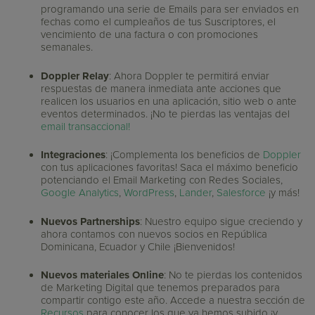
programando una serie de Emails para ser enviados en
fechas como el cumpleaños de tus Suscriptores, el
vencimiento de una factura o con promociones
semanales.
Doppler Relay
: Ahora Doppler te permitirá enviar
respuestas de manera inmediata ante acciones que
realicen los usuarios en una aplicación, sitio web o ante
eventos determinados. ¡No te pierdas las ventajas del
email transaccional!
Integraciones
: ¡Complementa los beneficios de
Doppler
con tus aplicaciones favoritas! Saca el máximo beneficio
potenciando el Email Marketing con Redes Sociales,
Google Analytics
,
WordPress
,
Lander
,
Salesforce
¡y más!
Nuevos Partnerships
: Nuestro equipo sigue creciendo y
ahora contamos con nuevos socios en República
Dominicana, Ecuador y Chile ¡Bienvenidos!
Nuevos materiales Online
: No te pierdas los contenidos
de Marketing Digital que tenemos preparados para
compartir contigo este año. Accede a nuestra sección de
Recursos
para conocer los que ya hemos subido ¡y