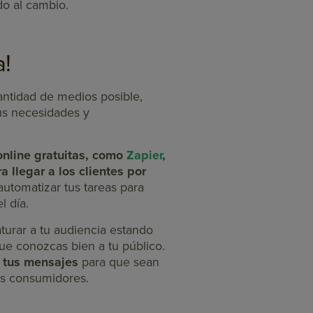
do al cambio.
a!
antidad de medios posible,
us necesidades y
nline gratuitas, como
Zapier
,
 llegar a los clientes por
utomatizar tus tareas para
l día.
urar a tu audiencia estando
que conozcas bien a tu público.
 tus mensajes
para que sean
dos consumidores.