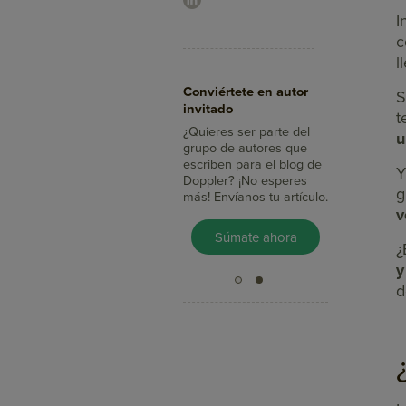
I
c
l
Aumenta tus ventas
Conviértete en autor
con Doppler
S
invitado
¿Sabías que con el Email
t
Marketing llegas a más
¿Quieres ser parte del
u
clientes, integras tus
grupo de autores que
mensajes con redes
escriben para el blog de
Y
sociales y mides su
Doppler? ¡No esperes
g
impacto en minutos?
más! Envíanos tu artículo.
v
Pruébalo Gratis
Súmate ahora
¿
y
d