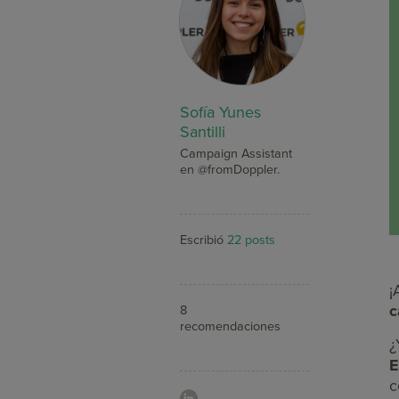
Sofía Yunes
Santilli
Campaign Assistant
en @fromDoppler.
Escribió
22 posts
¡
c
8
recomendaciones
¿
E
c