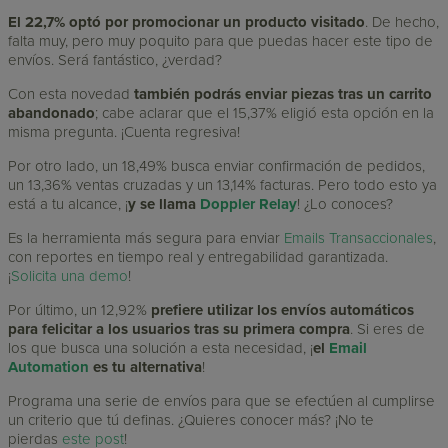
El 22,7% optó por promocionar un producto visitado
. De hecho,
falta muy, pero muy poquito para que puedas hacer este tipo de
envíos. Será fantástico, ¿verdad?
Con esta novedad
también podrás enviar piezas tras un carrito
abandonado
; cabe aclarar que el 15,37% eligió esta opción en la
misma pregunta. ¡Cuenta regresiva!
Por otro lado, un 18,49% busca enviar confirmación de pedidos,
un 13,36% ventas cruzadas y un 13,14% facturas. Pero todo esto ya
está a tu alcance, ¡
y se llama
Doppler Relay
! ¿Lo conoces?
Es la herramienta más segura para enviar
Emails Transaccionales
,
con reportes en tiempo real y entregabilidad garantizada.
¡
Solicita una demo
!
Por último, un 12,92%
prefiere utilizar los envíos automáticos
para felicitar a los usuarios tras su primera compra
. Si eres de
los que busca una solución a esta necesidad, ¡
el
Email
Automation
es tu alternativa
!
Programa una serie de envíos para que se efectúen al cumplirse
un criterio que tú definas. ¿Quieres conocer más? ¡No te
pierdas
este post
!