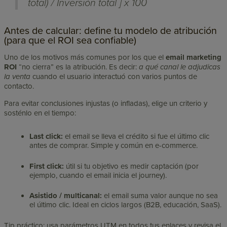
total) / Inversión total ] x 100
Antes de calcular: define tu modelo de atribución
(para que el ROI sea confiable)
Uno de los motivos más comunes por los que el
email marketing
ROI
“no cierra” es la atribución. Es decir:
a qué canal le adjudicas
la venta
cuando el usuario interactuó con varios puntos de
contacto.
Para evitar conclusiones injustas (o infladas), elige un criterio y
sosténlo en el tiempo:
Last click:
el email se lleva el crédito si fue el último clic
antes de comprar. Simple y común en e-commerce.
First click:
útil si tu objetivo es medir captación (por
ejemplo, cuando el email inicia el journey).
Asistido / multicanal:
el email suma valor aunque no sea
el último clic. Ideal en ciclos largos (B2B, educación, SaaS).
Tip práctico: usa parámetros UTM en todos tus enlaces y revisa el