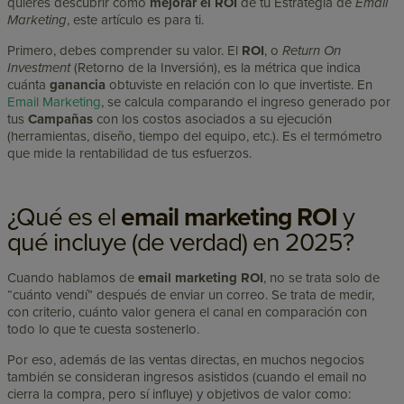
quieres descubrir cómo
mejorar el ROI
de tu Estrategia de
Email
Marketing
, este artículo es para ti.
Primero, debes comprender su valor. El
ROI
, o
Return On
Investment
(Retorno de la Inversión), es la métrica que indica
cuánta
ganancia
obtuviste en relación con lo que invertiste. En
Email Marketing
, se calcula comparando el ingreso generado por
tus
C
ampañas
con los costos asociados a su ejecución
(herramientas, diseño, tiempo del equipo, etc.). Es el termómetro
que mide la rentabilidad de tus esfuerzos.
¿Qué es el
email marketing ROI
y
qué incluye (de verdad) en 2025?
Cuando hablamos de
email marketing ROI
, no se trata solo de
“cuánto vendí” después de enviar un correo. Se trata de medir,
con criterio, cuánto valor genera el canal en comparación con
todo lo que te cuesta sostenerlo.
Por eso, además de las ventas directas, en muchos negocios
también se consideran ingresos asistidos (cuando el email no
cierra la compra, pero sí influye) y objetivos de valor como: