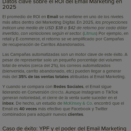
Datos clave sobre el ROI del Email Marketing en
2025
El promedio de ROI en
Email
se mantiene en uno de los niveles
más altos dentro del Marketing Digital. En 2025,
las proyecciones
indican una media de USD $38 a $42 de retorno por cada dólar
invertido, con variaciones según el sector.
(
Litmus
)
Por ejemplo, en
retail y E-commerce, el retorno se ve amplificado por Campañas
de recuperación de Carritos Abandonados.
Las Campañas automatizadas son un motor clave de este éxito. A
pesar de representar solo un pequeño porcentaje del volumen
total de envíos (cerca del 2%), los correos automatizados
(bienvenida, carrito abandonado, etc.) pueden llegar a generar
más del
35% de las ventas totales
atribuidas al Email Marketing.
Y cuando se compara con
Redes Sociales
, el Email sigue
liderando en Conversión
directa
. Aunque Instagram o TikTok
generan notoriedad, el cierre de la venta suele suceder en el
inbox
. De hecho, un estudio de
McKinsey & Co
. encontró que el
Email es
40 veces
más efectivo que Facebook y Twitter
combinados para adquirir nuevos
clientes
.
Caso de éxito: YPF y el poder del Email Marketing