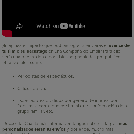
¿Imaginas el impacto que podrías lograr si enviaras el
avance de
tu film o su backstage
en una Campaña de Email? Para ello,
sería una buena idea crear Listas segmentadas por públicos
objetivo tales como:
Periodistas de espectáculos.
Críticos de cine.
Espectadores divididos por género de interés, por
frecuencia con la que asisten al cine, conformación de su
grupo familiar, etc.
¡Recuerda! Cuanta más información tengas sobre tu target,
más
personalizados serán tu envíos
y, por ende, mucho más