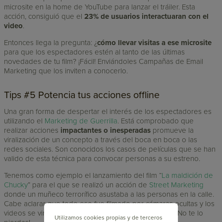
microsite en la home de YouTube para lanzar el tráiler. Esta
acción, consiguió que el
23% de usuarios interactuaran con el
video
.
Entonces llega la pregunta: ¿
cómo llevar visitas a ese microsite
para que los espectadores estén al tanto de las últimas
novedades de tu film? ¡Fácil! Enviándoles Campañas de Email
Marketing que los inviten a conocerlo.
Tips #5 Potencia tus acciones offline
Una gran forma de despertar el interés de los espectadores es
utilizando el
Marketing de Guerrilla
. Está comprobado que
realizar acciones
impactantes o inesperadas
promueve la
viralización de un concepto a través del boca en boca o las
redes sociales. Son conocidos los casos de películas que se han
valido de esta técnica para convocar personas a su estreno.
Tenemos como ejemplo el lanzamiento del film “
La maldición de
Chucky
” para el que se realizó un acción de
Street Marketing
donde un muñeco terrorífico asustaba a las personas en la calle.
Cabe aclarar que todo eso fue filmado por cámaras ocultas y los
videos se viralizaron en las redes antes del estreno. ¡No te lo
Utilizamos cookies propias y de terceros