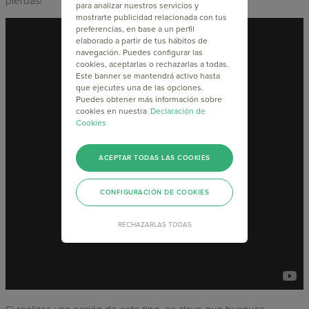
pierdas!
para analizar nuestros servicios y
mostrarte publicidad relacionada con tus
preferencias, en base a un perfil
elaborado a partir de tus hábitos de
navegación. Puedes configurar las
cookies, aceptarlas o rechazarlas a todas.
Este banner se mantendrá activo hasta
que ejecutes una de las opciones.
Puedes obtener más información sobre
cookies en nuestra
Declaración de
Cookies
ACEPTAR TODAS LAS COOKIES
CONFIGURACIÓN DE COOKIES
RECHAZARLAS TODAS