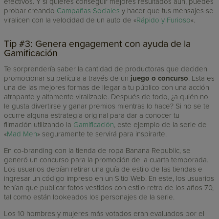
efectivos. Y si quieres conseguir mejores resultados aún, puedes
probar creando
Campañas Sociales
y hacer que tus mensajes se
viralicen con la velocidad de un auto de «
Rápido y Furioso
«.
Tip #3: Genera engagement con ayuda de la
Gamificación
Te sorprendería saber la cantidad de productoras que deciden
promocionar su película a través de un
juego o concurso
. Esta es
una de las mejores formas de llegar a tu público con una acción
atrapante y altamente viralizable. Después de todo, ¿a quién no
le gusta divertirse y ganar premios mientras lo hace? Si no se te
ocurre alguna estrategia original para dar a conocer tu
filmación utilizando la
Gamificación
, este ejemplo de la serie de
«
Mad Men
» seguramente te servirá para inspirarte.
En co-branding con la tienda de ropa Banana Republic, se
generó un concurso para la promoción de la cuarta temporada.
Los usuarios debían retirar una guía de estilo de las tiendas e
ingresar un código impreso en un Sitio Web. En este, los usuarios
tenían que publicar fotos vestidos con estilo retro de los años 70,
tal como están lookeados los personajes de la serie.
Los 10 hombres y mujeres más votados eran evaluados por el