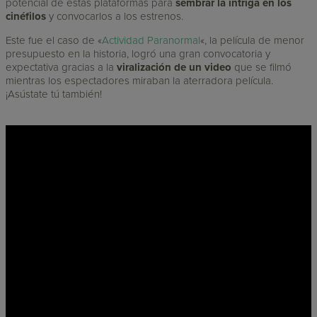
potencial de estas plataformas para
sembrar la intriga en los
cinéfilos
y convocarlos a los estrenos.
Este fue el caso de «
Actividad Paranormal
«, la película de menor
presupuesto en la historia, logró una gran convocatoria y
expectativa gracias a la
viralización de un video
que se filmó
mientras los espectadores miraban la aterradora película.
¡Asústate tú también!