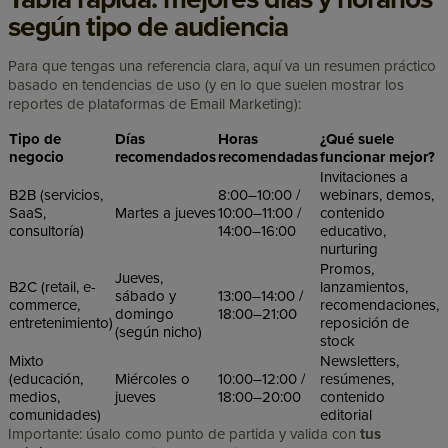
según tipo de audiencia
Para que tengas una referencia clara, aquí va un resumen práctico
basado en tendencias de uso (y en lo que suelen mostrar los
reportes de plataformas de Email Marketing):
Tipo de
Días
Horas
¿Qué suele
negocio
recomendados
recomendadas
funcionar mejor?
Invitaciones a
B2B (servicios,
8:00–10:00 /
webinars, demos,
SaaS,
Martes a jueves
10:00–11:00 /
contenido
consultoría)
14:00–16:00
educativo,
nurturing
Promos,
Jueves,
B2C (retail, e-
lanzamientos,
sábado y
13:00–14:00 /
commerce,
recomendaciones,
domingo
18:00–21:00
entretenimiento)
reposición de
(según nicho)
stock
Mixto
Newsletters,
(educación,
Miércoles o
10:00–12:00 /
resúmenes,
medios,
jueves
18:00–20:00
contenido
comunidades)
editorial
Importante: úsalo como punto de partida y valida con
tus