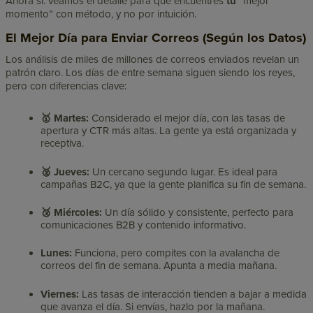
Ahora sí: veamos el detalle para que encuentres
tu
“mejor
momento” con método, y no por intuición.
El Mejor Día para Enviar Correos (Según los Datos)
Los análisis de miles de millones de correos enviados revelan un
patrón claro. Los días de entre semana siguen siendo los reyes,
pero con diferencias clave:
🥇 Martes:
Considerado el mejor día, con las tasas de
apertura y CTR más altas. La gente ya está organizada y
receptiva.
🥈 Jueves:
Un cercano segundo lugar. Es ideal para
campañas B2C, ya que la gente planifica su fin de semana.
🥉 Miércoles:
Un día sólido y consistente, perfecto para
comunicaciones B2B y contenido informativo.
Lunes:
Funciona, pero compites con la avalancha de
correos del fin de semana. Apunta a media mañana.
Viernes:
Las tasas de interacción tienden a bajar a medida
que avanza el día. Si envías, hazlo por la mañana.