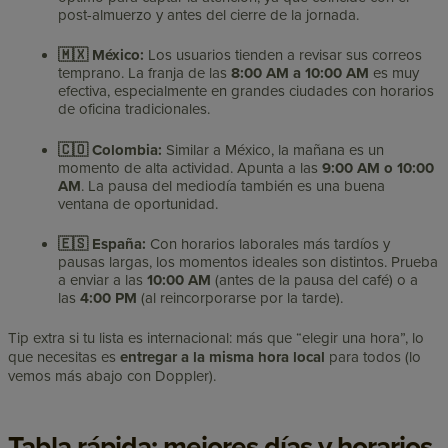
post-almuerzo y antes del cierre de la jornada.
🇲🇽 México:
Los usuarios tienden a revisar sus correos
temprano. La franja de las
8:00 AM a 10:00 AM
es muy
efectiva, especialmente en grandes ciudades con horarios
de oficina tradicionales.
🇨🇴 Colombia:
Similar a México, la mañana es un
momento de alta actividad. Apunta a las
9:00 AM o 10:00
AM
. La pausa del mediodía también es una buena
ventana de oportunidad.
🇪🇸 España:
Con horarios laborales más tardíos y
pausas largas, los momentos ideales son distintos. Prueba
a enviar a las
10:00 AM
(antes de la pausa del café) o a
las
4:00 PM
(al reincorporarse por la tarde).
Tip extra si tu lista es internacional: más que “elegir una hora”, lo
que necesitas es
entregar a la misma hora local
para todos (lo
vemos más abajo con Doppler).
Tabla rápida: mejores días y horarios