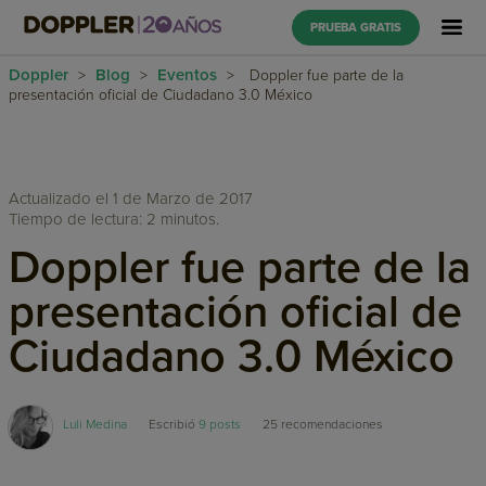
PRUEBA GRATIS
Doppler
Blog
Eventos
>
>
>
Doppler fue parte de la
presentación oficial de Ciudadano 3.0 México
Actualizado el 1 de Marzo de 2017
Tiempo de lectura: 2 minutos.
Doppler fue parte de la
presentación oficial de
Ciudadano 3.0 México
Luli Medina
Escribió
9 posts
25
recomendaciones