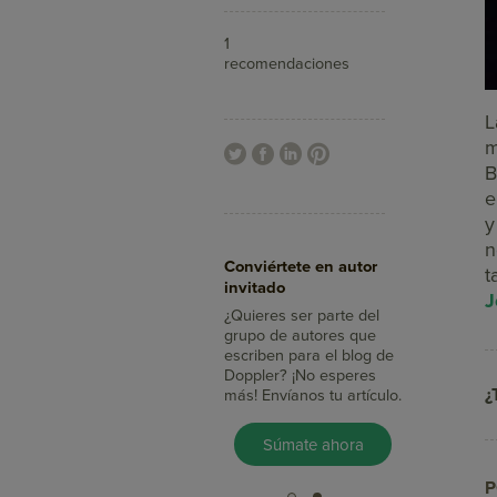
1
recomendaciones
L
m
B
e
y
Aumenta tus ventas
n
Conviértete en autor
con Doppler
t
invitado
¿Sabías que con el Email
J
Marketing llegas a más
¿Quieres ser parte del
clientes, integras tus
grupo de autores que
mensajes con redes
escriben para el blog de
sociales y mides su
Doppler? ¡No esperes
¿
impacto en minutos?
más! Envíanos tu artículo.
Pruébalo Gratis
Súmate ahora
P