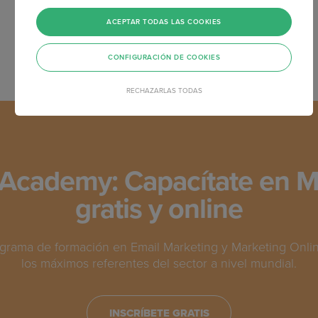
ACEPTAR TODAS LAS COOKIES
CONFIGURACIÓN DE COOKIES
RECHAZARLAS TODAS
Academy: Capacítate en M
gratis y online
grama de formación en Email Marketing y Marketing Online
los máximos referentes del sector a nivel mundial.
INSCRÍBETE GRATIS