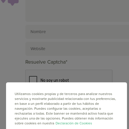
Resuelve Captcha*
Utilizamos cookies propias y de terceros para analizar nuestros
servicios y mostrarte publicidad relacionada con tus preferencias,
en base a un perfil elaborado a partir de tus hábitos de
navegación. Puedes configurar las cookies, aceptarlas o
rechazarlas a todas. Este banner se mantendrá activo hasta que
ejecutes una de las opciones. Puedes obtener más información
sobre cookies en nuestra
Declaración de Cookies