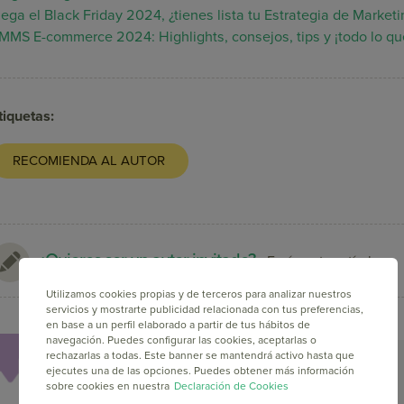
lega el Black Friday 2024, ¿tienes lista tu Estrategia de Market
MMS E-commerce 2024: Highlights, consejos, tips y ¡todo lo qu
tiquetas:
RECOMIENDA AL AUTOR
¿Quieres ser un autor invitado?
Envíanos tus artículos.
Utilizamos cookies propias y de terceros para analizar nuestros
servicios y mostrarte publicidad relacionada con tus preferencias,
en base a un perfil elaborado a partir de tus hábitos de
navegación. Puedes configurar las cookies, aceptarlas o
rechazarlas a todas. Este banner se mantendrá activo hasta que
ejecutes una de las opciones. Puedes obtener más información
sobre cookies en nuestra
Declaración de Cookies