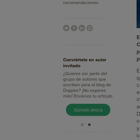
recomendaciones
E
C
p
Aumenta tus ventas
p
Conviértete en autor
con Doppler
invitado
¿Sabías que con el Email
E
Marketing llegas a más
¿Quieres ser parte del
q
clientes, integras tus
grupo de autores que
c
mensajes con redes
escriben para el blog de
sociales y mides su
Doppler? ¡No esperes
e
impacto en minutos?
más! Envíanos tu artículo.
i
a
Pruébalo Gratis
Súmate ahora
D
c
y
c