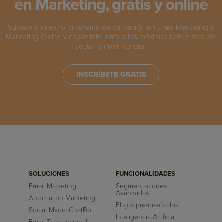
en Marketing, gratis y online
Súmate a nuestro programa de formación en Email Marketing y
Marketing Online y capacítate junto a los máximos referentes del
sector a nivel mundial.
INSCRÍBETE GRATIS
SOLUCIONES
FUNCIONALIDADES
Email Marketing
Segmentaciones
Avanzadas
Automation Marketing
Flujos pre-diseñados
Social Media ChatBot
Inteligencia Artificial
Email Transaccional