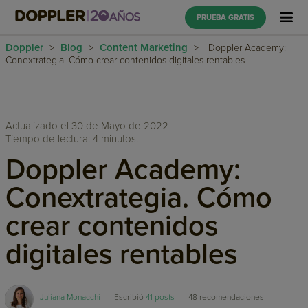
PRUEBA GRATIS
Doppler
Blog
Content Marketing
>
>
>
Doppler Academy:
Conextrategia. Cómo crear contenidos digitales rentables
Actualizado el 30 de Mayo de 2022
Tiempo de lectura: 4 minutos.
Doppler Academy:
Conextrategia. Cómo
crear contenidos
digitales rentables
Juliana Monacchi
Escribió
41 posts
48
recomendaciones