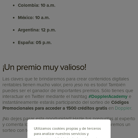
Colombia: 10 a.m.
México: 10 a.m.
Argentina: 12 p.m.
España: 05 p.m.
¡Un premio muy valioso!
Las claves que te brindaremos para crear contenidos digitales
rentables tienen mucho valor, pero ¡eso no es todo! También
puedes ser el ganador de importantes premios. Sólo tienes que
interactuar en Twitter mediante el hashtag
#DopplerAcademy
e
instantáneamente estarás participando del sorteo de
Códigos
Promocionales para acceder a 1500 créditos gratis
en
Doppler
.
¡No dejes pasar esta oportunidad! Hazle tus preguntas al experto
y comenta lo quieras sobre la capacitación. Luego, haremos un
Utilizamos cookies propias y de terceros
sorteo con todos los que hayan participado.
para analizar nuestros servicios y