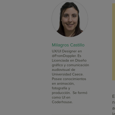
Milagros Castillo
UX/UI Designer en
@FromDoppler. Es
Licenciada en Diseño
gráfico y comunicación
audiovisual de
Universidad Caece.
Posee conocimientos
en animación,
fotografía y
producción. Se formó
E
como UI en
n
Coderhouse.
a
l