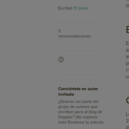
d
Escribió
19 posts
3
recomendaciones
E
a
a
p
c
u
Aumenta tus ventas
Conviértete en autor
con Doppler
invitado
¿Sabías que con el Email
Marketing llegas a más
¿Quieres ser parte del
clientes, integras tus
grupo de autores que
mensajes con redes
escriben para el blog de
L
sociales y mides su
Doppler? ¡No esperes
2
impacto en minutos?
más! Envíanos tu artículo.
d