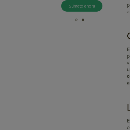
p
Pruébalo Gratis
Súmate ahora
a
E
p
v
u
c
a
E
e