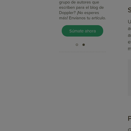
clientes, integras tus
grupo de autores que
mensajes con redes
escriben para el blog de
sociales y mides su
Doppler? ¡No esperes
impacto en minutos?
más! Envíanos tu artículo.
U
a
Pruébalo Gratis
Súmate ahora
a
e
m
G