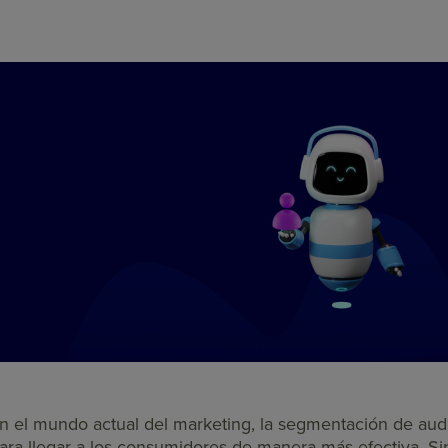
n el mundo actual del marketing, la segmentación de audi
ara llegar a los consumidores de manera más efectiva. Si