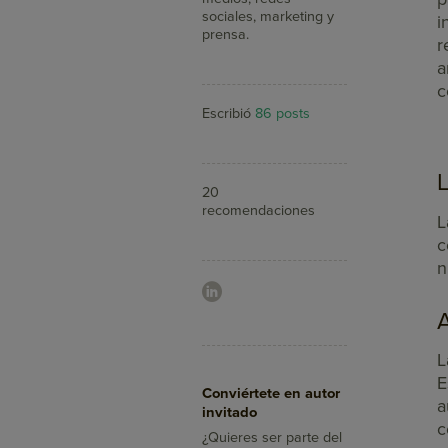
sociales, marketing y
i
prensa.
r
a
c
Escribió
86 posts
20
recomendaciones
L
c
n
A
L
Aumenta tus ventas
E
Conviértete en autor
con Doppler
a
invitado
¿Sabías que con el Email
c
Marketing llegas a más
¿Quieres ser parte del