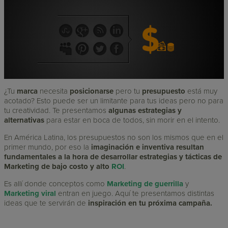
¿Tu
marca
necesita
posicionarse
pero tu
presupuesto
está muy
acotado? Esto puede ser un limitante para tus ideas pero no para
tu creatividad. Te presentamos
algunas estrategias y
alternativas
para estar en boca de todos, sin morir en el intento.
En América Latina, los presupuestos no son los mismos que en el
primer mundo, por eso la
imaginación e inventiva resultan
fundamentales a la hora de desarrollar estrategias y tácticas de
Marketing de bajo costo y alto
ROI
.
Es allí donde conceptos como
Marketing de guerrilla
y
Marketing viral
entran en juego. Aquí te presentamos distintas
ideas que te servirán de
inspiración en tu próxima campaña.