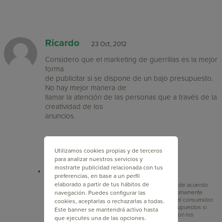
Ricardo
23 Oct, 2012
Considero que el marketing de guerrillas es la mejor
forma
de publicitar si se dispone de un bajo presupuesto.
No hay mejor manera de
llamar la atención de las personas que a través de la
creatividad de los
anuncios.
RESPONDER
Utilizamos cookies propias y de terceros
para analizar nuestros servicios y
mostrarte publicidad relacionada con tus
fromdoppler
23 Oct, 2012
preferencias, en base a un perfil
elaborado a partir de tus hábitos de
Hola Ricardo. Estamos completamente de acuerdo
contigo. El Marketing de Guerrilla es sumamente
navegación. Puedes configurar las
creativo e ingenioso y eso sorprende al consumidor.
cookies, aceptarlas o rechazarlas a todas.
Además no se necesitan grandes presupuestos si
Este banner se mantendrá activo hasta
tienes ideas originales y que rompan con los
que ejecutes una de las opciones.
esquema tradicionales. Saludos 🙂