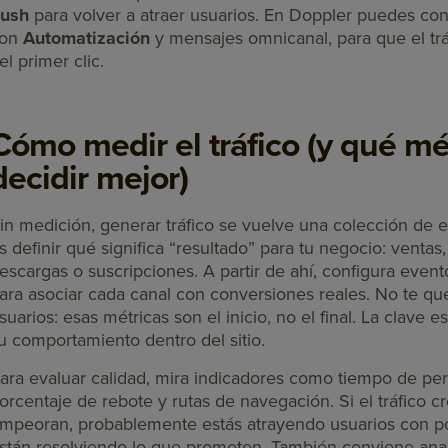
ush
para volver a atraer usuarios. En Doppler puedes co
con
Automatización
y mensajes omnicanal, para que el trá
el primer clic.
Cómo medir el tráfico (y qué mé
decidir mejor)
in medición, generar tráfico se vuelve una colección de e
s definir qué significa “resultado” para tu negocio: ventas, 
escargas o suscripciones. A partir de ahí, configura evento
ara asociar cada canal con conversiones reales. No te qu
suarios: esas métricas son el inicio, no el final. La clave 
u comportamiento dentro del sitio.
ara evaluar calidad, mira indicadores como tiempo de pe
orcentaje de rebote y rutas de navegación. Si el tráfico 
mpeoran, probablemente estás atrayendo usuarios con po
stán resolviendo lo que prometen. También conviene anal