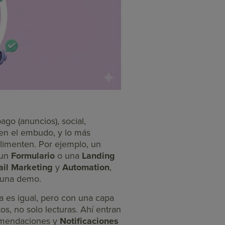
ago (anuncios), social,
o en el embudo, y lo más
alimenten. Por ejemplo, un
 un
Formulario
o una
Landing
il Marketing
y
Automation
,
r una demo.
ica es igual, pero con una capa
tos, no solo lecturas. Ahí entran
omendaciones y
Notificaciones