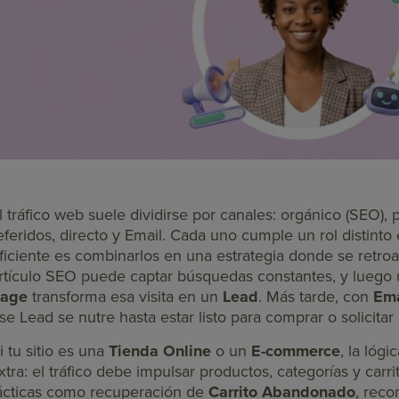
l tráfico web suele dividirse por canales: orgánico (SEO), p
eferidos, directo y Email. Cada uno cumple un rol distint
ficiente es combinarlos en una estrategia donde se retro
rtículo SEO puede captar búsquedas constantes, y luego
age
transforma esa visita en un
Lead
. Más tarde, con
Ema
se Lead se nutre hasta estar listo para comprar o solicita
i tu sitio es una
Tienda Online
o un
E-commerce
, la lóg
xtra: el tráfico debe impulsar productos, categorías y carri
ácticas como recuperación de
Carrito Abandonado
, rec