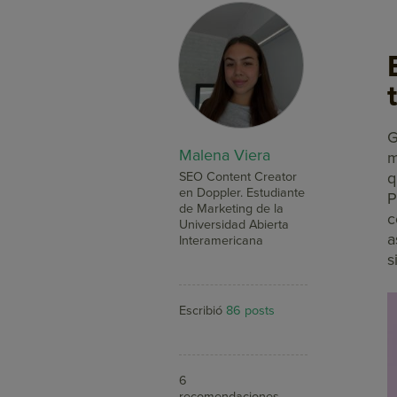
G
Malena Viera
m
q
SEO Content Creator
en Doppler. Estudiante
P
de Marketing de la
c
Universidad Abierta
a
Interamericana
s
Escribió
86 posts
6
recomendaciones