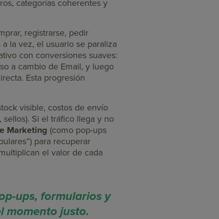
ros, categorías coherentes y
prar, registrarse, pedir
 la vez, el usuario se paraliza
ativo con conversiones suaves:
rso a cambio de Email, y luego
recta. Esta progresión
tock visible, costos de envío
llos). Si el tráfico llega y no
e Marketing
(como pop-ups
pulares”) para recuperar
multiplican el valor de cada
op-ups, formularios y
l momento justo.