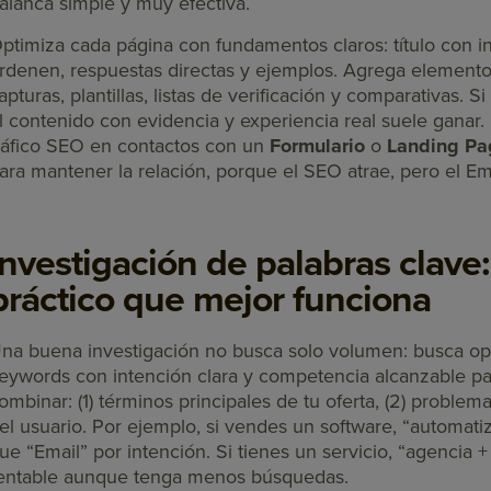
alanca simple y muy efectiva.
ptimiza cada página con fundamentos claros: título con in
rdenen, respuestas directas y ejemplos. Agrega elementos
apturas, plantillas, listas de verificación y comparativas. 
l contenido con evidencia y experiencia real suele ganar. 
ráfico SEO en contactos con un
Formulario
o
Landing Pa
ara mantener la relación, porque el SEO atrae, pero el Ema
Investigación de palabras clave
práctico que mejor funciona
na buena investigación no busca solo volumen: busca opo
eywords con intención clara y competencia alcanzable para
ombinar: (1) términos principales de tu oferta, (2) problem
el usuario. Por ejemplo, si vendes un software, “automati
ue “Email” por intención. Si tienes un servicio, “agencia
entable aunque tenga menos búsquedas.