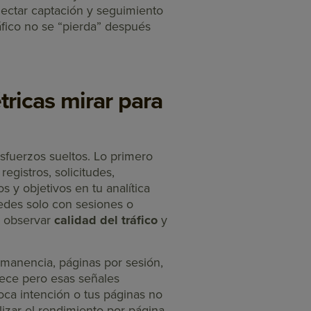
nectar captación y seguimiento
fico no se “pierda” después
tricas mirar para
sfuerzos sueltos. Lo primero
registros, solicitudes,
s y objetivos en tu analítica
edes solo con sesiones o
es observar
calidad del tráfico
y
rmanencia, páginas por sesión,
crece pero esas señales
ca intención o tus páginas no
izar el rendimiento por página