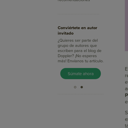
Aumenta tus ventas
Conviértete en autor
con Doppler
invitado
¿Sabías que con el Email
Marketing llegas a más
¿Quieres ser parte del
clientes, integras tus
grupo de autores que
mensajes con redes
escriben para el blog de
sociales y mides su
Doppler? ¡No esperes
impacto en minutos?
más! Envíanos tu artículo.
E
Pruébalo Gratis
Súmate ahora
r
e
a
P
e
S
e
t