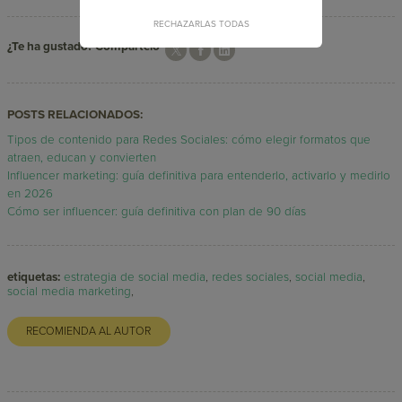
RECHAZARLAS TODAS
¿Te ha gustado? Compártelo
POSTS RELACIONADOS:
Tipos de contenido para Redes Sociales: cómo elegir formatos que
atraen, educan y convierten
Influencer marketing: guía definitiva para entenderlo, activarlo y medirlo
en 2026
Cómo ser influencer: guía definitiva con plan de 90 días
etiquetas:
estrategia de social media
,
redes sociales
,
social media
,
social media marketing
,
RECOMIENDA AL AUTOR