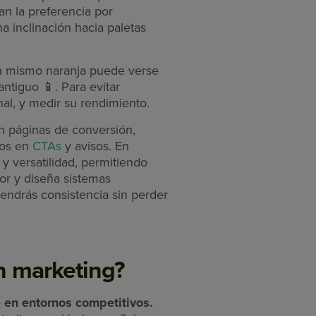
n la preferencia por
a inclinación hacia paletas
 Un mismo naranja puede verse
tiguo 📱. Para evitar
nal, y medir su rendimiento.
En páginas de conversión,
ros en
CTAs
y avisos. En
 y versatilidad, permitiendo
or y diseña sistemas
tendrás consistencia sin perder
n marketing?
e en entornos competitivos.