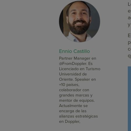
L
e
a
y
E
p
c
Ennio Castillo
q
Partner Manager en
@FromDoppler. Es
Licenciado en Turismo
Universidad de
Oriente. Speaker en
+10 países,
colaborador con
grandes marcas y
mentor de equipos.
Actualmente se
encarga de las
alianzas estratégicas
en Doppler,