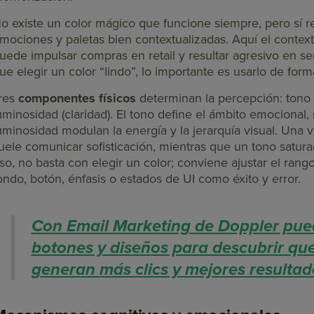
o existe un color mágico que funcione siempre, pero sí re
mociones y paletas bien contextualizadas. Aquí el contex
uede impulsar compras en retail y resultar agresivo en se
ue elegir un color “lindo”, lo importante es usarlo de for
res
componentes físicos
determinan la percepción: tono (
uminosidad (claridad). El tono define el ámbito emocional, 
uminosidad modulan la energía y la jerarquía visual. Una 
uele comunicar sofisticación, mientras que un tono satur
so, no basta con elegir un color; conviene ajustar el ran
ondo, botón, énfasis o estados de UI como éxito y error.
Con Email Marketing de Doppler pue
botones y diseños para descubrir q
generan más clics y mejores resultad