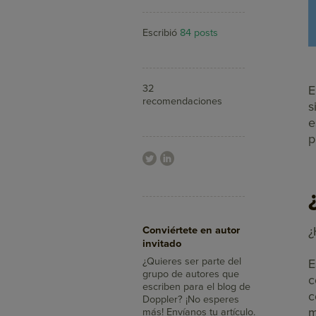
Escribió
84 posts
32
E
recomendaciones
s
e
p
Aumenta tus ventas
Conviértete en autor
¿
con Doppler
invitado
¿Sabías que con el Email
Marketing llegas a más
¿Quieres ser parte del
E
clientes, integras tus
grupo de autores que
c
mensajes con redes
escriben para el blog de
c
sociales y mides su
Doppler? ¡No esperes
m
impacto en minutos?
más! Envíanos tu artículo.