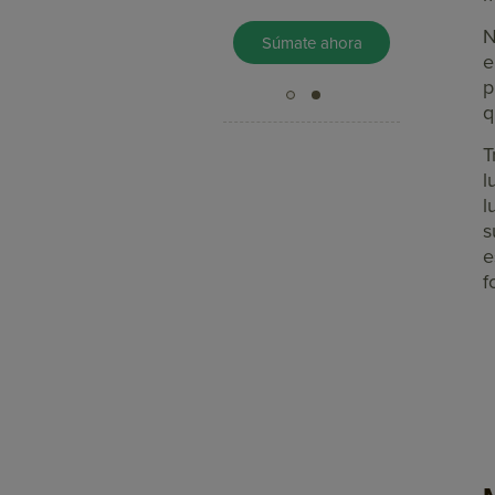
N
Pruébalo Gratis
Súmate ahora
e
p
q
T
l
l
s
e
f