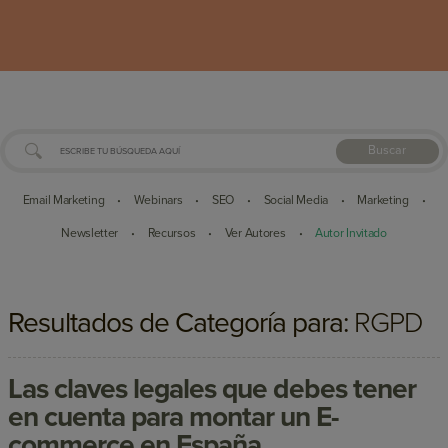
Buscar
Email Marketing
Webinars
SEO
Social Media
Marketing
•
•
•
•
•
Newsletter
Recursos
Ver Autores
Autor Invitado
•
•
•
Resultados de Categoría para:
RGPD
Las claves legales que debes tener
en cuenta para montar un E-
commerce en España