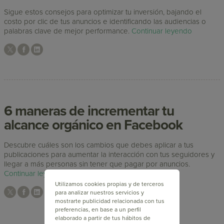
Sigue estos consejos para optimizar tu inversión, bajando el
costo por clic de tus anuncios e identificando las audiencias o
palabras clave de mejor performance.
Continuar leyendo
6 maneras de incrementar tu
alcance orgánico en Facebook
Descubre cuáles son los cambios que debes aplicar a tus
publicaciones para aumentar la interacción con tus seguidores y
llegar a más personas sin tener que pagar por anuncios.
Continuar leyendo
Utilizamos cookies propias y de terceros
para analizar nuestros servicios y
mostrarte publicidad relacionada con tus
preferencias, en base a un perfil
elaborado a partir de tus hábitos de