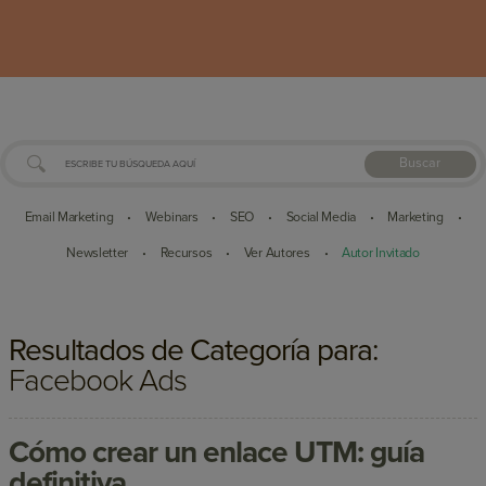
Buscar
Email Marketing
Webinars
SEO
Social Media
Marketing
•
•
•
•
•
Newsletter
Recursos
Ver Autores
Autor Invitado
•
•
•
Resultados de Categoría para:
Facebook Ads
Cómo crear un enlace UTM: guía
definitiva