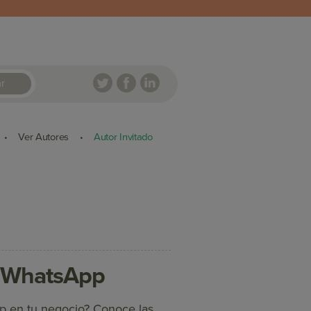
r
Ver Autores
Autor Invitado
•
•
e WhatsApp
p en tu negocio? Conoce las