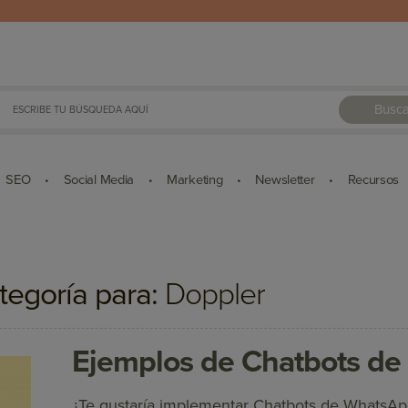
Busca
SEO
Social Media
Marketing
Newsletter
Recursos
•
•
•
•
tegoría para:
Doppler
Ejemplos de Chatbots d
¿Te gustaría implementar Chatbots de WhatsAp