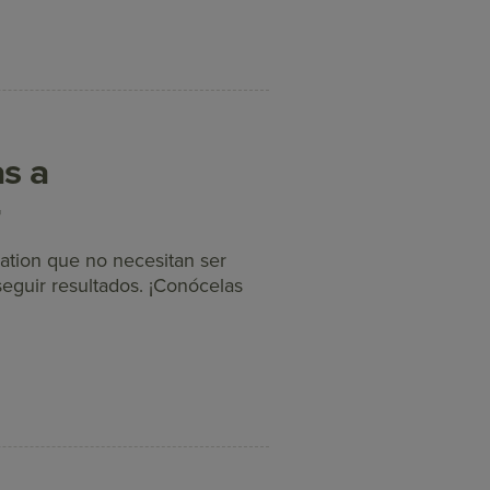
as a
4
tion que no necesitan ser
guir resultados. ¡Conócelas