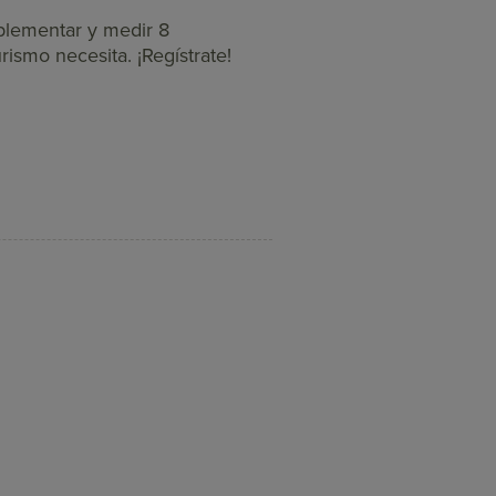
mplementar y medir 8
ismo necesita. ¡Regístrate!