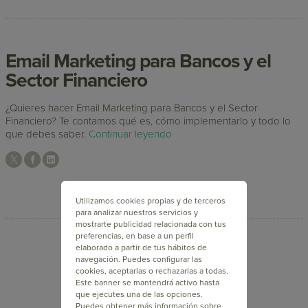
Email Marketing para Bancos y el
Sector Financiero
¿Quieres hacer Email Marketing para Bancos y el Sector
Financiero? Te contamos qué es, cómo implementarlo y todo lo
que debes saber.
Continuar leyendo
Utilizamos cookies propias y de terceros
para analizar nuestros servicios y
mostrarte publicidad relacionada con tus
preferencias, en base a un perfil
elaborado a partir de tus hábitos de
...
...
navegación. Puedes configurar las
<
2
3
4
>
cookies, aceptarlas o rechazarlas a todas.
Este banner se mantendrá activo hasta
que ejecutes una de las opciones.
Puedes obtener más información sobre