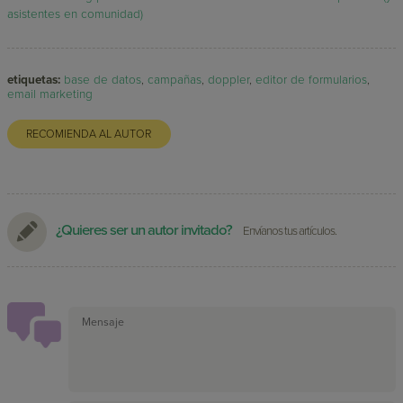
asistentes en comunidad)
etiquetas:
base de datos
,
campañas
,
doppler
,
editor de formularios
,
email marketing
RECOMIENDA AL AUTOR
¿Quieres ser un autor invitado?
Envíanos tus artículos.