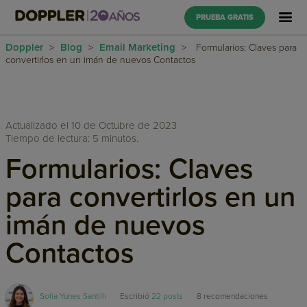
PRUEBA GRATIS
Doppler
Blog
Email Marketing
>
>
>
Formularios: Claves para
convertirlos en un imán de nuevos Contactos
Actualizado el 10 de Octubre de 2023
Tiempo de lectura: 5 minutos.
Formularios: Claves
para convertirlos en un
imán de nuevos
Contactos
Sofía Yunes Santilli
Escribió
22 posts
8
recomendaciones