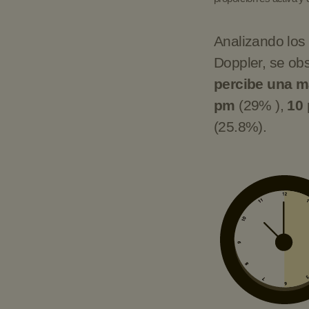
Promedio 
Analizando los
Doppler, se ob
percibe una m
pm
(29% ),
10
(25.8%).
Promedio 
Viralizació