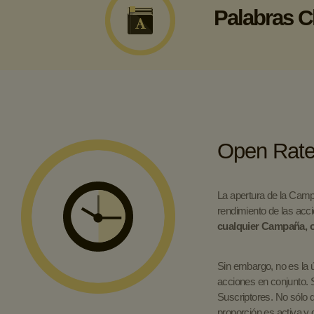
Aperturas
Por hora
/
Por día
/
Palabras C
Open Rat
La apertura de la Camp
rendimiento de las acc
cualquier Campaña, o 
Promedio d
Sin embargo, no es la ú
acciones en conjunto. S
Suscriptores. No sólo 
proporción es activa y