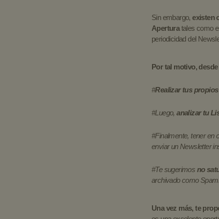
Sin embargo,
existen 
Apertura
tales como el 
periodicidad del Newslet
Por tal motivo, desd
#
Realizar tus propios
#Luego,
analizar tu L
#Finalmente, tener en
enviar un Newsletter i
#Te sugerimos
no satu
archivado como Spam
Una vez más, te prop
es una excelente oport