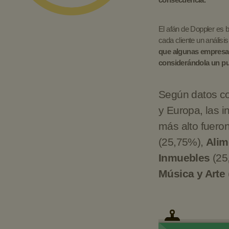
El afán de Doppler es b
cada cliente un anális
que algunas empresas
considerándola un pun
Según datos co
y Europa, las i
más alto fuero
(25,75%),
Alim
Inmuebles
(25
Música y Arte