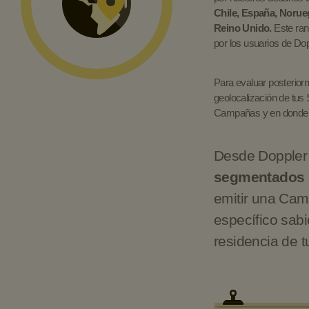
Chile, España, Norue
Reino Unido.
Este ran
por los usuarios de Dop
Para evaluar posterior
geolocalización de tus
Campañas y en donde l
Desde Dopple
segmentados e
emitir una Cam
específico sab
residencia de tu