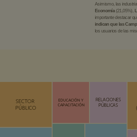
Asimismo, las industri
Economía
(21,05%),
L
importante destacar q
indican que las Camp
los usuarios de las mi