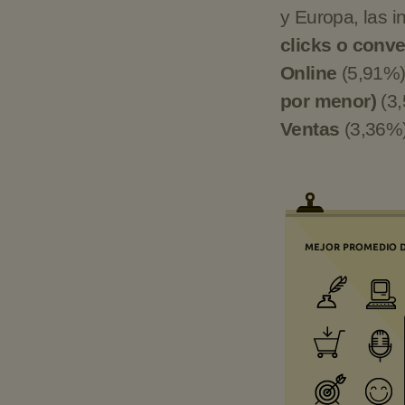
y Europa, las i
clicks o conv
Online
(5,91%
por menor)
(3
Ventas
(3,36%)