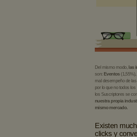
Del mismo modo,
las 
son:
Eventos
(1,55%)
mal desempeño de las 
por lo que no todos lo
los Suscriptores se co
nuestra propia indus
mismo mercado.
Existen mucha
clicks y conv